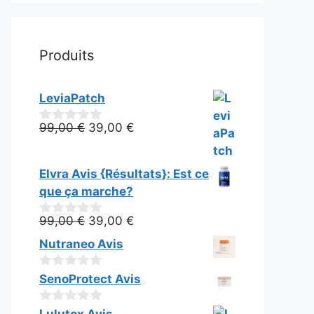
Produits
LeviaPatch
Le
Le
99,00
€
39,00
€
0
s
prix
prix
u
initial
actuel
r
Elvra Avis {Résultats}: Est ce
était :
est :
5
que ça marche?
99,00 €.
39,00 €.
Le
Le
99,00
€
39,00
€
0
s
prix
prix
Nutraneo Avis
u
initial
actuel
r
était :
est :
5
0
SenoProtect Avis
s
99,00 €.
39,00 €.
u
0
r