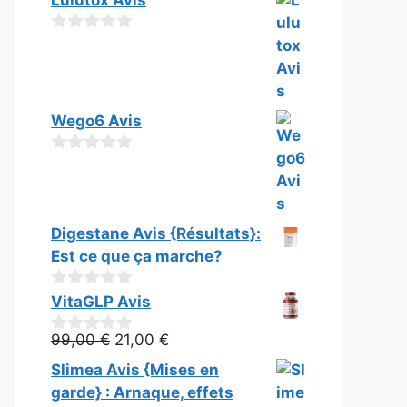
Lulutox Avis
s
5
u
0
r
s
5
u
r
5
Wego6 Avis
0
s
u
r
5
Digestane Avis {Résultats}:
Est ce que ça marche?
0
VitaGLP Avis
s
u
Le
Le
99,00
€
21,00
€
0
r
s
prix
prix
5
Slimea Avis {Mises en
u
initial
actuel
r
garde} : Arnaque, effets
5