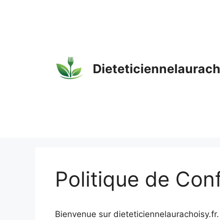
Aller
au
contenu
Dieteticiennelaurac
Politique de Conf
Bienvenue sur dieteticiennelaurachoisy.